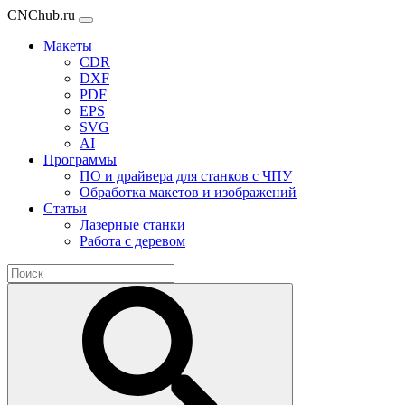
CNChub.ru
Макеты
CDR
DXF
PDF
EPS
SVG
AI
Программы
ПО и драйвера для станков с ЧПУ
Обработка макетов и изображений
Статьи
Лазерные станки
Работа с деревом