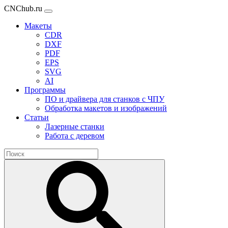
CNChub.ru
Макеты
CDR
DXF
PDF
EPS
SVG
AI
Программы
ПО и драйвера для станков с ЧПУ
Обработка макетов и изображений
Статьи
Лазерные станки
Работа с деревом