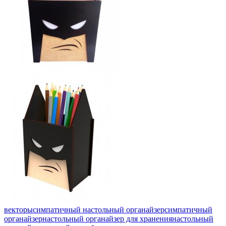
векторы
симпатичный настольный органайзер
симпатичный
органайзер
настольный органайзер для хранения
настольный