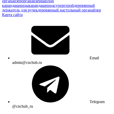
органайзер
органайзер
шаблон
карандашницы
карандашница
супергерой
деревянный
держатель для ручек
деревянный настольный органайзер
Карта сайта
Email
admin@cnchub.ru
Telegram
@cnchub_ru