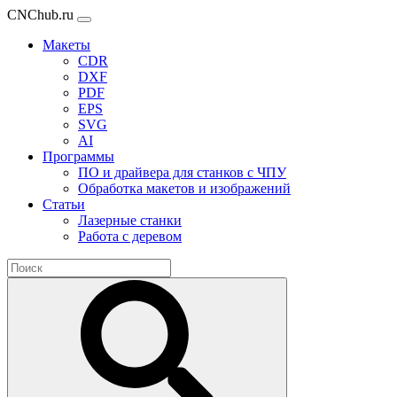
CNChub.ru
Макеты
CDR
DXF
PDF
EPS
SVG
AI
Программы
ПО и драйвера для станков с ЧПУ
Обработка макетов и изображений
Статьи
Лазерные станки
Работа с деревом