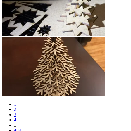
1
2
3
4
...
484