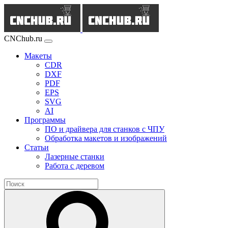
CNChub.ru
Макеты
CDR
DXF
PDF
EPS
SVG
AI
Программы
ПО и драйвера для станков с ЧПУ
Обработка макетов и изображений
Статьи
Лазерные станки
Работа с деревом