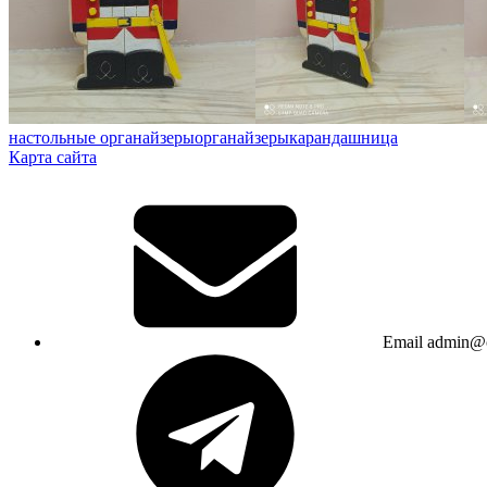
настольные органайзеры
органайзеры
карандашница
Карта сайта
Email
admin@c