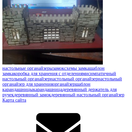
настольные органайзеры
замок
схемы замка
шаблон
замка
коробка для хранения с отделениями
симпатичный
настольный органайзер
настольный органайзер
настольный
органайзер для хранения
органайзер
шаблон
карандашницы
карандашница
деревянный держатель для
ручек
деревянный замок
деревянный настольный органайзер
Карта сайта