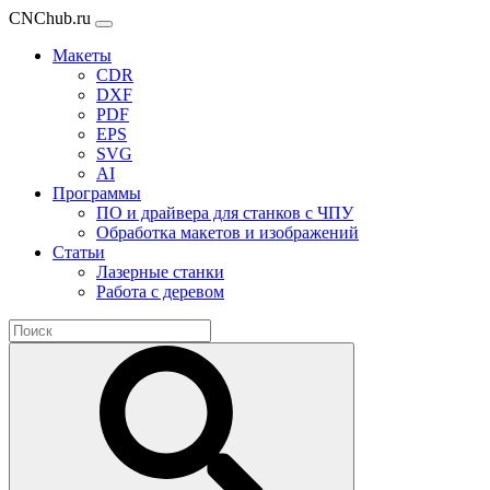
CNChub.ru
Макеты
CDR
DXF
PDF
EPS
SVG
AI
Программы
ПО и драйвера для станков с ЧПУ
Обработка макетов и изображений
Статьи
Лазерные станки
Работа с деревом