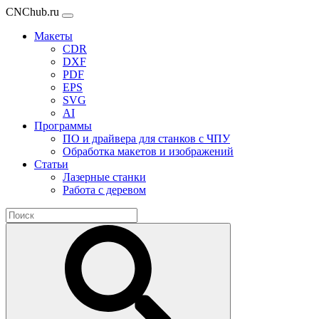
CNChub.ru
Макеты
CDR
DXF
PDF
EPS
SVG
AI
Программы
ПО и драйвера для станков с ЧПУ
Обработка макетов и изображений
Статьи
Лазерные станки
Работа с деревом