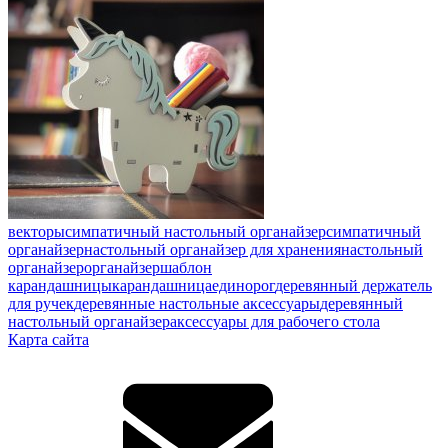
векторы
симпатичный настольный органайзер
симпатичный
органайзер
настольный органайзер для хранения
настольный
органайзер
органайзер
шаблон
карандашницы
карандашница
единорог
деревянный держатель
для ручек
деревянные настольные аксессуары
деревянный
настольный органайзер
аксессуары для рабочего стола
Карта сайта