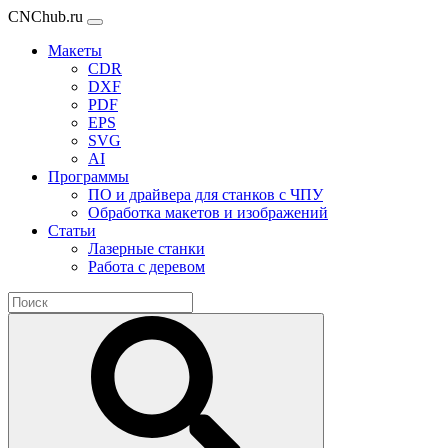
CNChub.ru
Макеты
CDR
DXF
PDF
EPS
SVG
AI
Программы
ПО и драйвера для станков с ЧПУ
Обработка макетов и изображений
Статьи
Лазерные станки
Работа с деревом