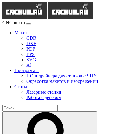
CNChub.ru
Макеты
CDR
DXF
PDF
EPS
SVG
AI
Программы
ПО и драйвера для станков с ЧПУ
Обработка макетов и изображений
Статьи
Лазерные станки
Работа с деревом