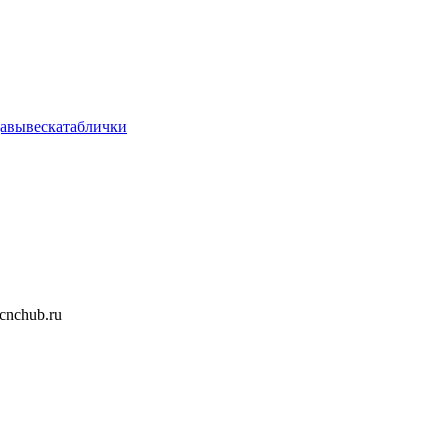
а
вывеска
таблички
nchub.ru