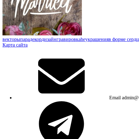
векторы
пара
декор
дизайн
гравировка
heукрашения
в форме сердц
Карта сайта
Email
admin@c