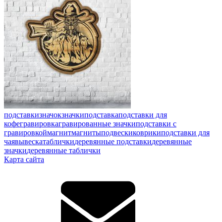
подставки
значок
значки
подставка
подставки для
кофе
гравировка
гравированные значки
подставки с
гравировкой
магнит
магниты
подвески
коврики
подставки для
чая
вывеска
таблички
деревянные подставки
деревянные
значки
деревянные таблички
Карта сайта