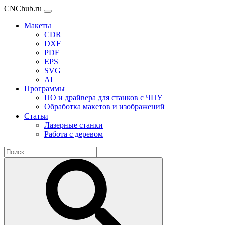
CNChub.ru
Макеты
CDR
DXF
PDF
EPS
SVG
AI
Программы
ПО и драйвера для станков с ЧПУ
Обработка макетов и изображений
Статьи
Лазерные станки
Работа с деревом