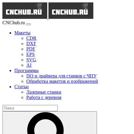
CNChub.ru
Макеты
CDR
DXF
PDF
EPS
SVG
AI
Программы
ПО и драйвера для станков с ЧПУ
Обработка макетов и изображений
Статьи
Лазерные станки
Работа с деревом