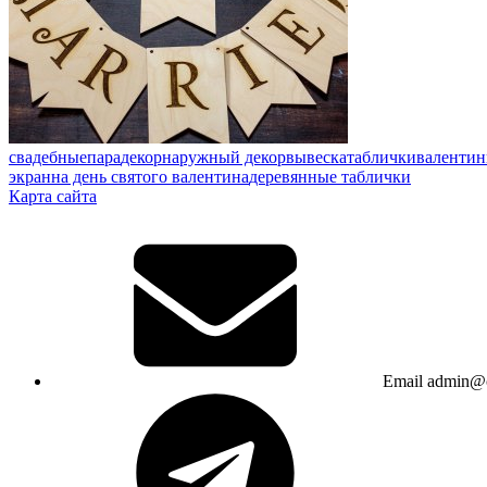
свадебные
пара
декор
наружный декор
вывеска
таблички
валентин
экран
на день святого валентина
деревянные таблички
Карта сайта
Email
admin@c