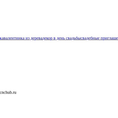
ка
валентинка из дерева
декор в день свадьбы
свадебные приглаш
nchub.ru