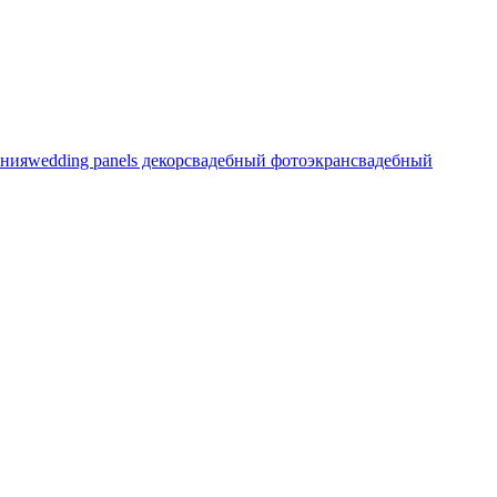
ения
wedding panels декор
свадебный фотоэкран
свадебный