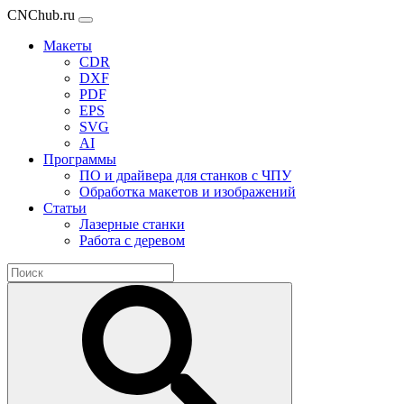
CNChub.ru
Макеты
CDR
DXF
PDF
EPS
SVG
AI
Программы
ПО и драйвера для станков с ЧПУ
Обработка макетов и изображений
Статьи
Лазерные станки
Работа с деревом