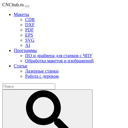
CNChub.ru
Макеты
CDR
DXF
PDF
EPS
SVG
AI
Программы
ПО и драйвера для станков с ЧПУ
Обработка макетов и изображений
Статьи
Лазерные станки
Работа с деревом