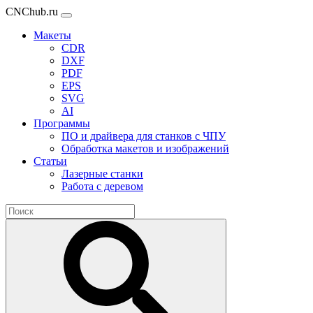
CNChub.ru
Макеты
CDR
DXF
PDF
EPS
SVG
AI
Программы
ПО и драйвера для станков с ЧПУ
Обработка макетов и изображений
Статьи
Лазерные станки
Работа с деревом