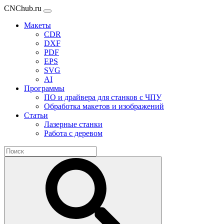
CNChub.ru
Макеты
CDR
DXF
PDF
EPS
SVG
AI
Программы
ПО и драйвера для станков с ЧПУ
Обработка макетов и изображений
Статьи
Лазерные станки
Работа с деревом