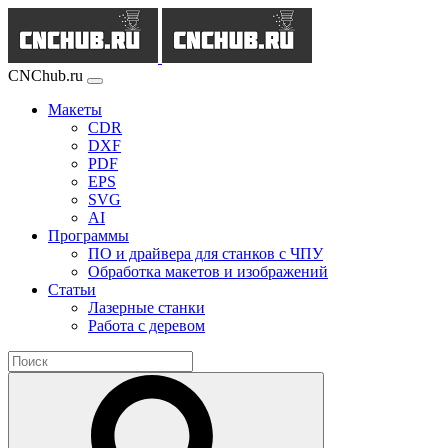
CNChub.ru
Макеты
CDR
DXF
PDF
EPS
SVG
AI
Программы
ПО и драйвера для станков с ЧПУ
Обработка макетов и изображений
Статьи
Лазерные станки
Работа с деревом