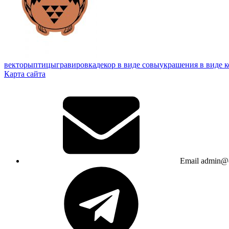
векторы
птицы
гравировка
декор в виде совы
украшения в виде к
Карта сайта
Email
admin@c