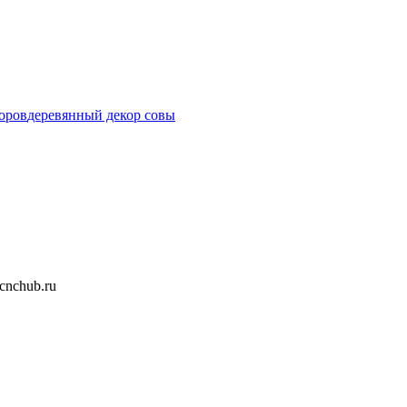
оров
деревянный декор совы
nchub.ru