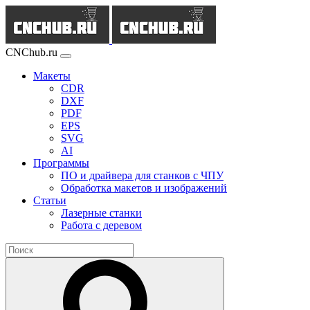
CNChub.ru
Макеты
CDR
DXF
PDF
EPS
SVG
AI
Программы
ПО и драйвера для станков с ЧПУ
Обработка макетов и изображений
Статьи
Лазерные станки
Работа с деревом