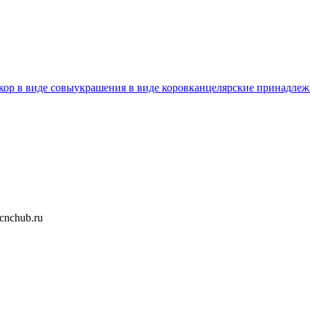
кор в виде совы
украшения в виде коров
канцелярские принадлеж
nchub.ru