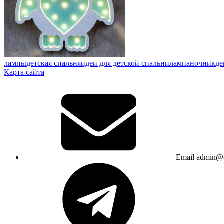
лампы
детская спальня
идеи для детской спальни
лампа
ночник
де
Карта сайта
Email
admin@c