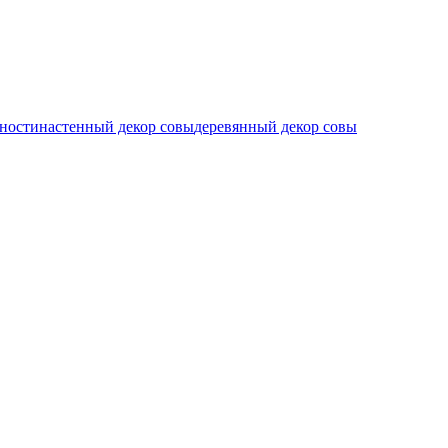
ности
настенный декор совы
деревянный декор совы