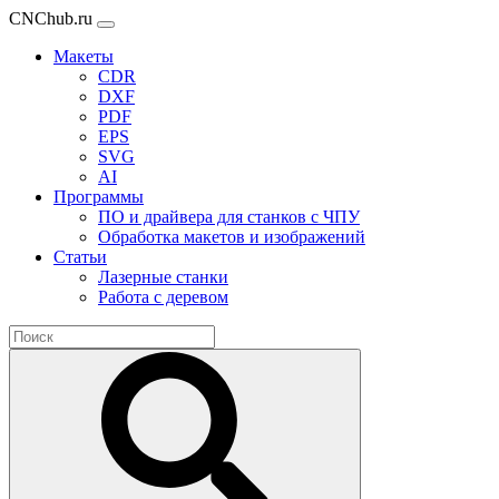
CNChub.ru
Макеты
CDR
DXF
PDF
EPS
SVG
AI
Программы
ПО и драйвера для станков с ЧПУ
Обработка макетов и изображений
Статьи
Лазерные станки
Работа с деревом