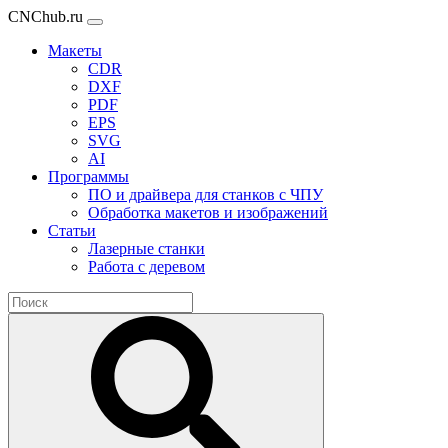
CNChub.ru
Макеты
CDR
DXF
PDF
EPS
SVG
AI
Программы
ПО и драйвера для станков с ЧПУ
Обработка макетов и изображений
Статьи
Лазерные станки
Работа с деревом