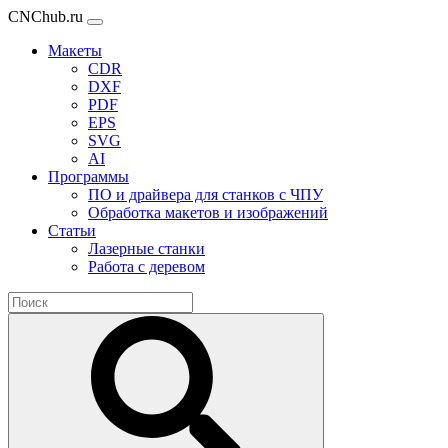
CNChub.ru
Макеты
CDR
DXF
PDF
EPS
SVG
AI
Программы
ПО и драйвера для станков с ЧПУ
Обработка макетов и изображений
Статьи
Лазерные станки
Работа с деревом