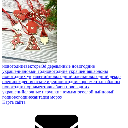
новогодние
векторы
3d деревянные новогодние
украшения
новый год
новогодние украшения
шаблоны
новогодних украшений
новогодний олень
новогодний декор
олени
рождественские идеи
новогодние орнаменты
шаблоны
новогодних орнаментов
шаблон новогодних
украшений
елочные игрушки
гномы
многослойный
новый
год
новогодние
санта
дед мороз
Карта сайта