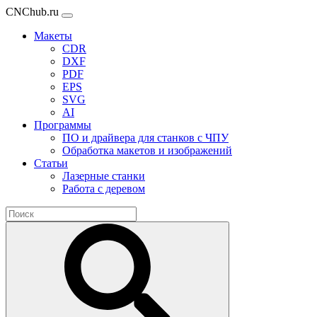
CNChub.ru
Макеты
CDR
DXF
PDF
EPS
SVG
AI
Программы
ПО и драйвера для станков с ЧПУ
Обработка макетов и изображений
Статьи
Лазерные станки
Работа с деревом