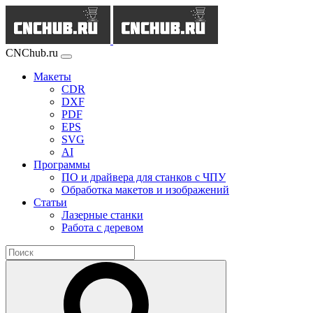
CNChub.ru
Макеты
CDR
DXF
PDF
EPS
SVG
AI
Программы
ПО и драйвера для станков с ЧПУ
Обработка макетов и изображений
Статьи
Лазерные станки
Работа с деревом