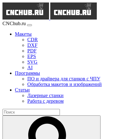
CNChub.ru
Макеты
CDR
DXF
PDF
EPS
SVG
AI
Программы
ПО и драйвера для станков с ЧПУ
Обработка макетов и изображений
Статьи
Лазерные станки
Работа с деревом