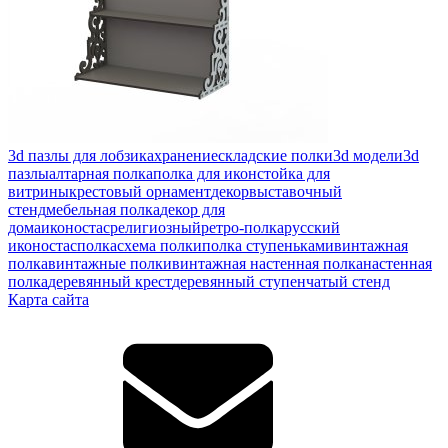
3d пазлы для лобзика
хранение
складские полки
3d модели
3d
пазлы
алтарная полка
полка для икон
стойка для
витрины
крестовый орнамент
декор
выставочный
стенд
мебельная полка
декор для
дома
иконостас
религиозный
ретро-полка
русский
иконостас
полка
схема полки
полка ступеньками
винтажная
полка
винтажные полки
винтажная настенная полка
настенная
полка
деревянный крест
деревянный ступенчатый стенд
Карта сайта