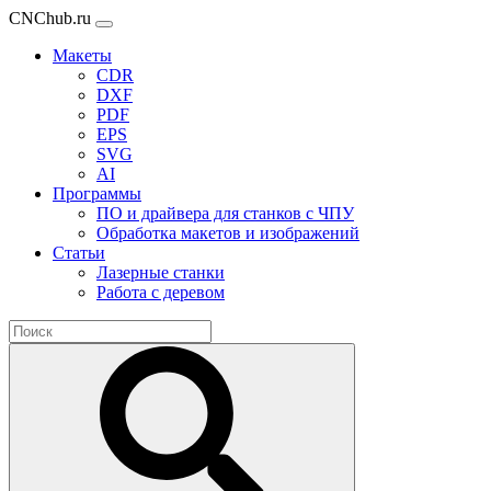
CNChub.ru
Макеты
CDR
DXF
PDF
EPS
SVG
AI
Программы
ПО и драйвера для станков с ЧПУ
Обработка макетов и изображений
Статьи
Лазерные станки
Работа с деревом