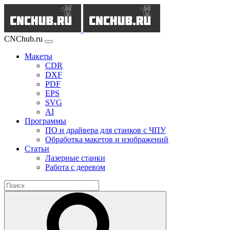
CNChub.ru
Макеты
CDR
DXF
PDF
EPS
SVG
AI
Программы
ПО и драйвера для станков с ЧПУ
Обработка макетов и изображений
Статьи
Лазерные станки
Работа с деревом