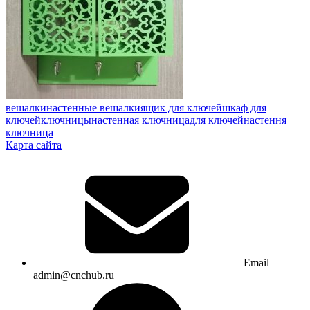
вешалки
настенные вешалки
ящик для ключей
шкаф для
ключей
ключницы
настенная ключница
для ключей
настення
ключница
Карта сайта
Email
admin@cnchub.ru