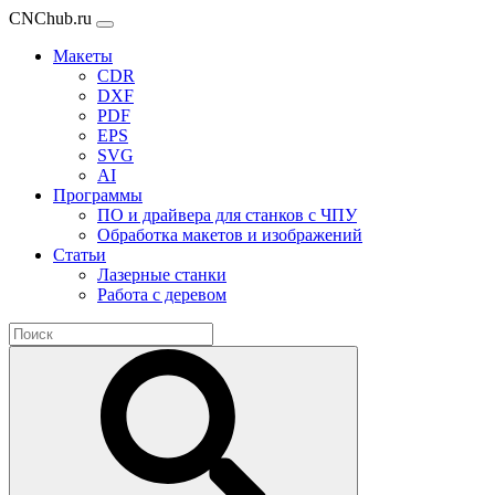
CNChub.ru
Макеты
CDR
DXF
PDF
EPS
SVG
AI
Программы
ПО и драйвера для станков с ЧПУ
Обработка макетов и изображений
Статьи
Лазерные станки
Работа с деревом