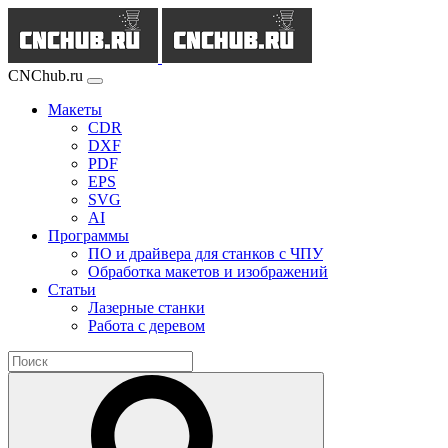
CNChub.ru
Макеты
CDR
DXF
PDF
EPS
SVG
AI
Программы
ПО и драйвера для станков с ЧПУ
Обработка макетов и изображений
Статьи
Лазерные станки
Работа с деревом