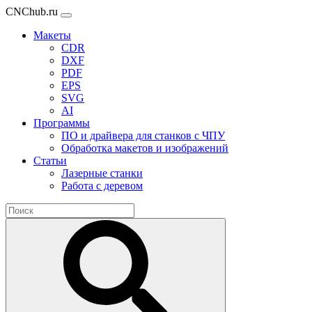
CNChub.ru
Макеты
CDR
DXF
PDF
EPS
SVG
AI
Программы
ПО и драйвера для станков с ЧПУ
Обработка макетов и изображений
Статьи
Лазерные станки
Работа с деревом