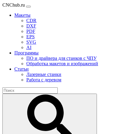
CNChub.ru
Макеты
CDR
DXF
PDF
EPS
SVG
AI
Программы
ПО и драйвера для станков с ЧПУ
Обработка макетов и изображений
Статьи
Лазерные станки
Работа с деревом