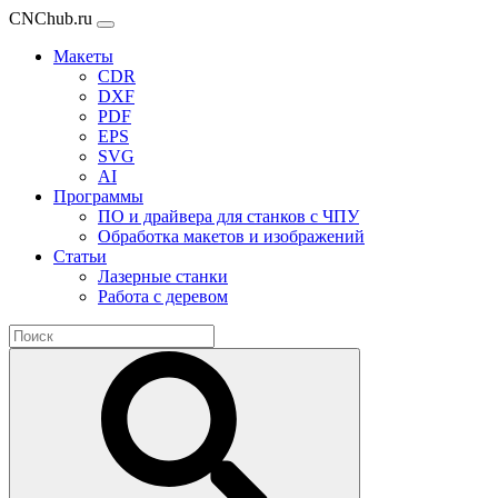
CNChub.ru
Макеты
CDR
DXF
PDF
EPS
SVG
AI
Программы
ПО и драйвера для станков с ЧПУ
Обработка макетов и изображений
Статьи
Лазерные станки
Работа с деревом