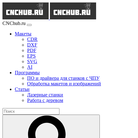
CNChub.ru
Макеты
CDR
DXF
PDF
EPS
SVG
AI
Программы
ПО и драйвера для станков с ЧПУ
Обработка макетов и изображений
Статьи
Лазерные станки
Работа с деревом