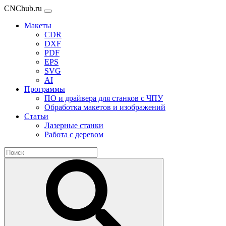
CNChub.ru
Макеты
CDR
DXF
PDF
EPS
SVG
AI
Программы
ПО и драйвера для станков с ЧПУ
Обработка макетов и изображений
Статьи
Лазерные станки
Работа с деревом