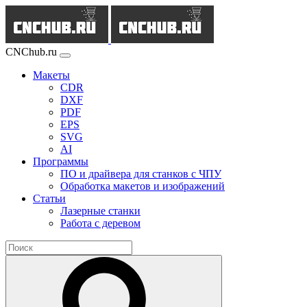
CNChub.ru
Макеты
CDR
DXF
PDF
EPS
SVG
AI
Программы
ПО и драйвера для станков с ЧПУ
Обработка макетов и изображений
Статьи
Лазерные станки
Работа с деревом