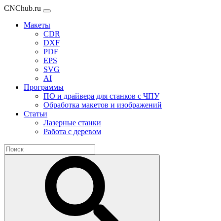
CNChub.ru
Макеты
CDR
DXF
PDF
EPS
SVG
AI
Программы
ПО и драйвера для станков с ЧПУ
Обработка макетов и изображений
Статьи
Лазерные станки
Работа с деревом