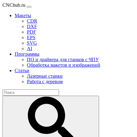
CNChub.ru
Макеты
CDR
DXF
PDF
EPS
SVG
AI
Программы
ПО и драйвера для станков с ЧПУ
Обработка макетов и изображений
Статьи
Лазерные станки
Работа с деревом