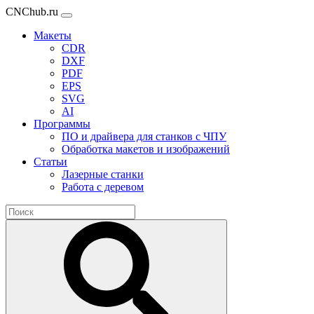
CNChub.ru
Макеты
CDR
DXF
PDF
EPS
SVG
AI
Программы
ПО и драйвера для станков с ЧПУ
Обработка макетов и изображений
Статьи
Лазерные станки
Работа с деревом