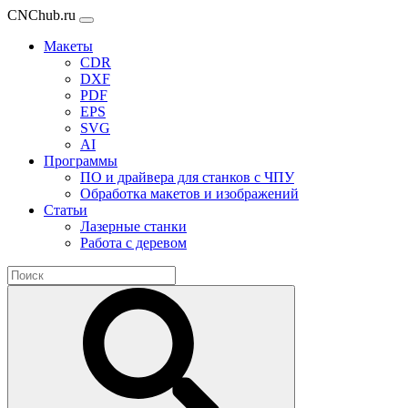
CNChub.ru
Макеты
CDR
DXF
PDF
EPS
SVG
AI
Программы
ПО и драйвера для станков с ЧПУ
Обработка макетов и изображений
Статьи
Лазерные станки
Работа с деревом