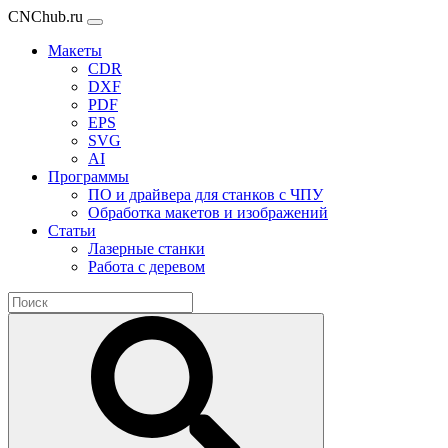
CNChub.ru
Макеты
CDR
DXF
PDF
EPS
SVG
AI
Программы
ПО и драйвера для станков с ЧПУ
Обработка макетов и изображений
Статьи
Лазерные станки
Работа с деревом