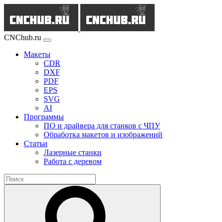
CNChub.ru
Макеты
CDR
DXF
PDF
EPS
SVG
AI
Программы
ПО и драйвера для станков с ЧПУ
Обработка макетов и изображений
Статьи
Лазерные станки
Работа с деревом