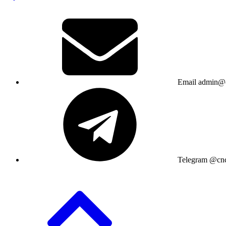
Email
admin@c
Telegram
@cnc