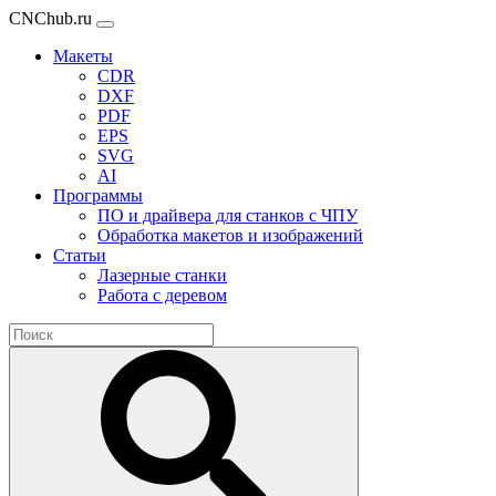
CNChub.ru
Макеты
CDR
DXF
PDF
EPS
SVG
AI
Программы
ПО и драйвера для станков с ЧПУ
Обработка макетов и изображений
Статьи
Лазерные станки
Работа с деревом