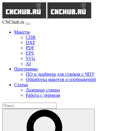
CNChub.ru
Макеты
CDR
DXF
PDF
EPS
SVG
AI
Программы
ПО и драйвера для станков с ЧПУ
Обработка макетов и изображений
Статьи
Лазерные станки
Работа с деревом