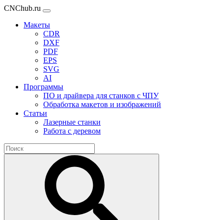
CNChub.ru
Макеты
CDR
DXF
PDF
EPS
SVG
AI
Программы
ПО и драйвера для станков с ЧПУ
Обработка макетов и изображений
Статьи
Лазерные станки
Работа с деревом