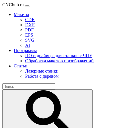
CNChub.ru
Макеты
CDR
DXF
PDF
EPS
SVG
AI
Программы
ПО и драйвера для станков с ЧПУ
Обработка макетов и изображений
Статьи
Лазерные станки
Работа с деревом