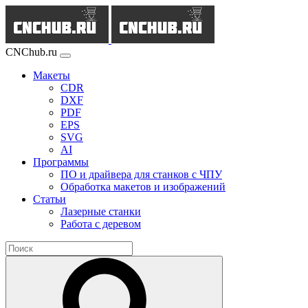
CNChub.ru
Макеты
CDR
DXF
PDF
EPS
SVG
AI
Программы
ПО и драйвера для станков с ЧПУ
Обработка макетов и изображений
Статьи
Лазерные станки
Работа с деревом