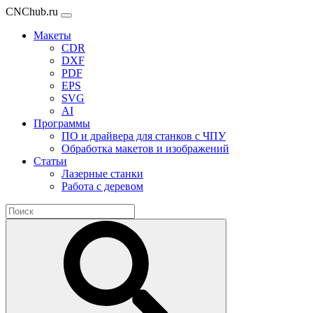
CNChub.ru
Макеты
CDR
DXF
PDF
EPS
SVG
AI
Программы
ПО и драйвера для станков с ЧПУ
Обработка макетов и изображений
Статьи
Лазерные станки
Работа с деревом