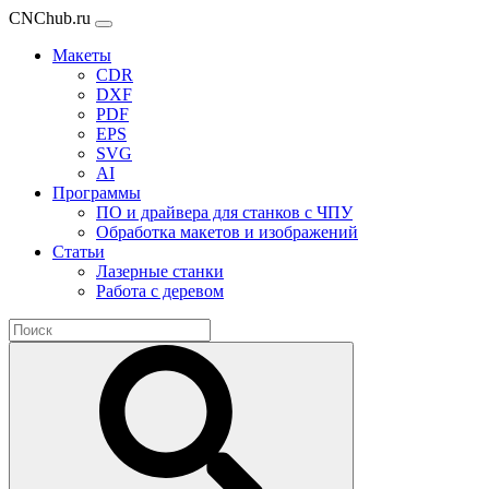
CNChub.ru
Макеты
CDR
DXF
PDF
EPS
SVG
AI
Программы
ПО и драйвера для станков с ЧПУ
Обработка макетов и изображений
Статьи
Лазерные станки
Работа с деревом