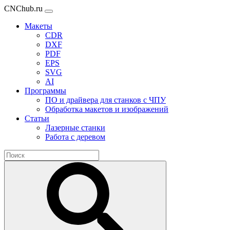
CNChub.ru
Макеты
CDR
DXF
PDF
EPS
SVG
AI
Программы
ПО и драйвера для станков с ЧПУ
Обработка макетов и изображений
Статьи
Лазерные станки
Работа с деревом