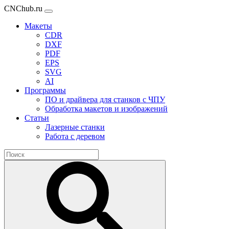
CNChub.ru
Макеты
CDR
DXF
PDF
EPS
SVG
AI
Программы
ПО и драйвера для станков с ЧПУ
Обработка макетов и изображений
Статьи
Лазерные станки
Работа с деревом