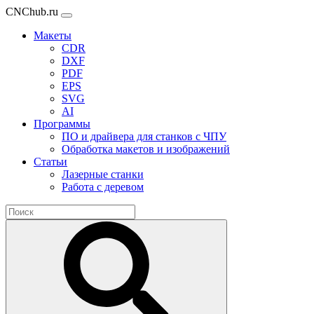
CNChub.ru
Макеты
CDR
DXF
PDF
EPS
SVG
AI
Программы
ПО и драйвера для станков с ЧПУ
Обработка макетов и изображений
Статьи
Лазерные станки
Работа с деревом