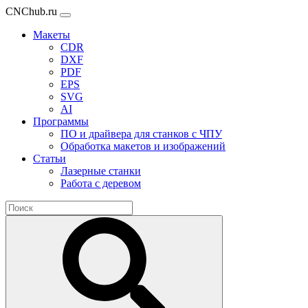
CNChub.ru
Макеты
CDR
DXF
PDF
EPS
SVG
AI
Программы
ПО и драйвера для станков с ЧПУ
Обработка макетов и изображений
Статьи
Лазерные станки
Работа с деревом