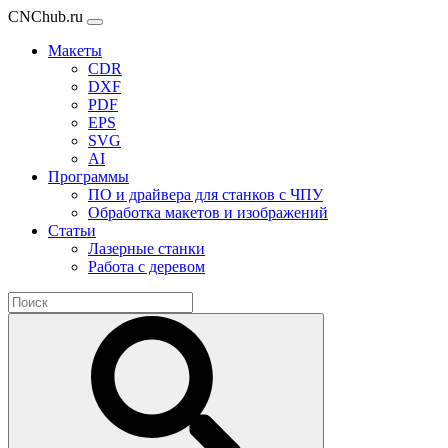
CNChub.ru
Макеты
CDR
DXF
PDF
EPS
SVG
AI
Программы
ПО и драйвера для станков с ЧПУ
Обработка макетов и изображений
Статьи
Лазерные станки
Работа с деревом